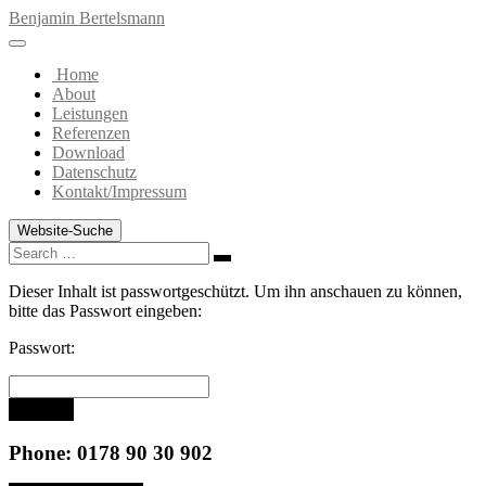
Zum
Benjamin Bertelsmann
Inhalt
springen
Home
About
Leistungen
Referenzen
Download
Datenschutz
Kontakt/Impressum
Website-Suche
Search
Search
for:
Dieser Inhalt ist passwortgeschützt. Um ihn anschauen zu können,
bitte das Passwort eingeben:
Passwort:
Senden
Phone: 0178 90 30 902